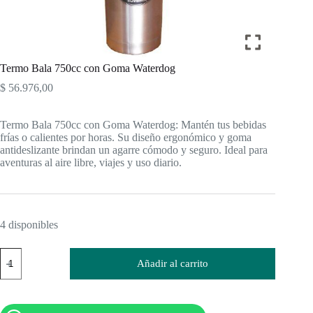
Termo Bala 750cc con Goma Waterdog
$
56.976,00
Termo Bala 750cc con Goma Waterdog: Mantén tus bebidas
frías o calientes por horas. Su diseño ergonómico y goma
antideslizante brindan un agarre cómodo y seguro. Ideal para
aventuras al aire libre, viajes y uso diario.
4 disponibles
Termo
Añadir al carrito
Bala
750cc
con
Goma
Waterdog