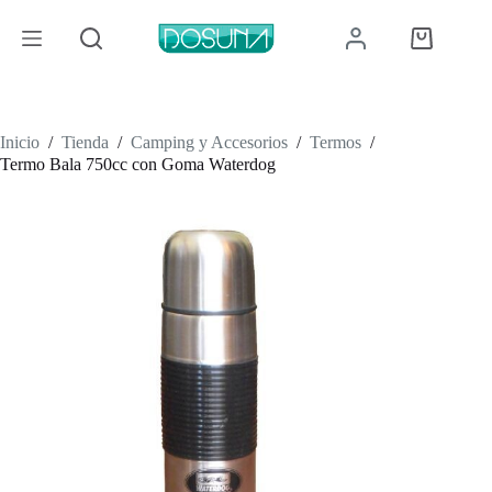
Saltar
al
Carro
contenido
de
compra
Inicio
/
Tienda
/
Camping y Accesorios
/
Termos
/
Termo Bala 750cc con Goma Waterdog