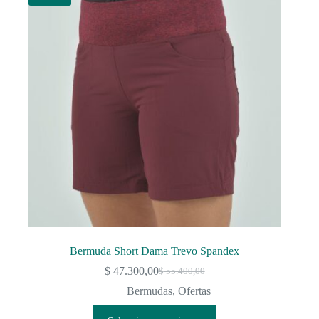
opciones
se
pueden
elegir
en
la
página
de
producto
Bermuda Short Dama Trevo Spandex
$
47.300,00
$
55.400,00
El
El
precio
precio
Bermudas
,
Ofertas
original
actual
Este
era:
es: