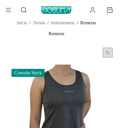
Saltar
al
Carro
contenido
de
compra
Inicio
/
Tienda
/
Indumentaria
/
Remeras
Remeras
Consulta Stock