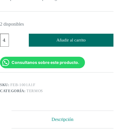
2 disponibles
Termo
Añadir al carrito
1
Litro
Manija
Soldada
New
Consultanos sobre este producto.
Eagle
cantidad
SKU:
FEB-1001A1F
CATEGORÍA:
TERMOS
Descripción