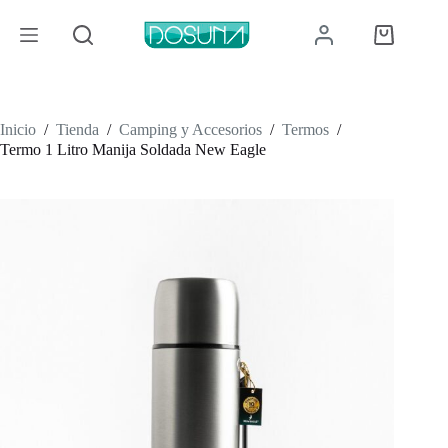
Saltar
al
Carro
contenido
de
compra
Inicio
/
Tienda
/
Camping y Accesorios
/
Termos
/
Termo 1 Litro Manija Soldada New Eagle