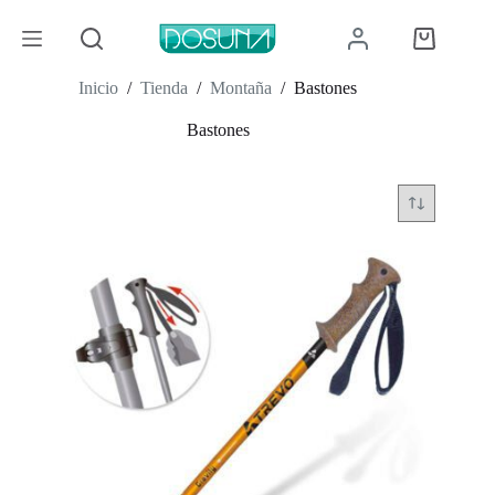
Saltar
al
Carro
contenido
de
compra
Inicio
/
Tienda
/
Montaña
/
Bastones
Bastones