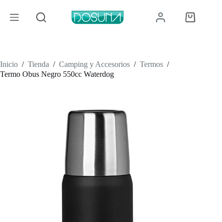
Saltar
al
Carro
contenido
de
compra
Inicio
/
Tienda
/
Camping y Accesorios
/
Termos
/
Termo Obus Negro 550cc Waterdog