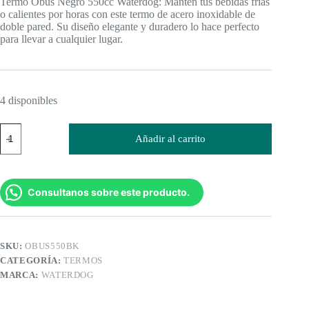
Termo Obus Negro 550cc Waterdog: Mantén tus bebidas frías
o calientes por horas con este termo de acero inoxidable de
doble pared. Su diseño elegante y duradero lo hace perfecto
para llevar a cualquier lugar.
4 disponibles
Termo
Añadir al carrito
Obus
Negro
550cc
Waterdog
cantidad
Consultanos sobre este producto.
SKU:
OBUS550BK
CATEGORÍA:
TERMOS
MARCA:
WATERDOG