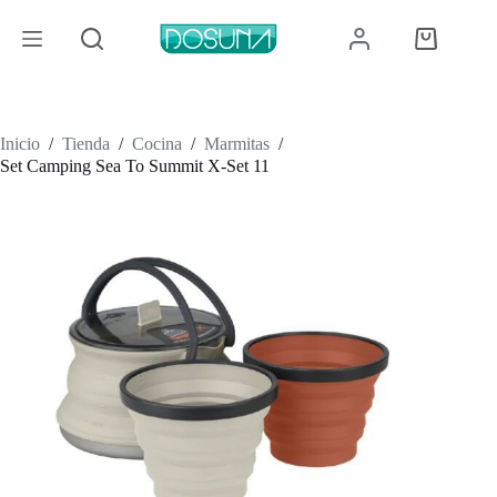
Saltar
al
Carro
contenido
de
compra
Inicio
/
Tienda
/
Cocina
/
Marmitas
/
Set Camping Sea To Summit X-Set 11