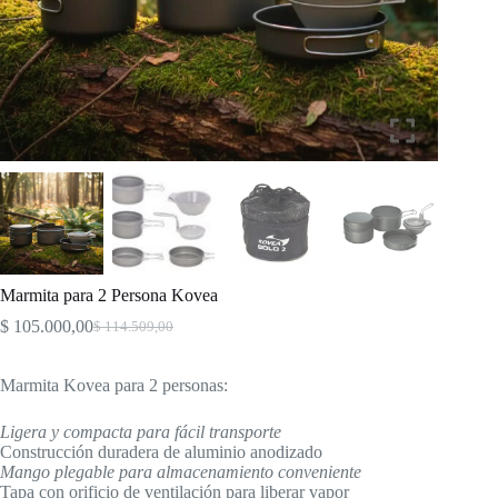
Marmita para 2 Persona Kovea
$
105.000,00
$
114.509,00
El
El
precio
precio
original
actual
Marmita Kovea para 2 personas:
era:
es:
$ 114.509,00.
$ 105.000,00.
Ligera y compacta para fácil transporte
Construcción duradera de aluminio anodizado
Mango plegable para almacenamiento conveniente
Tapa con orificio de ventilación para liberar vapor