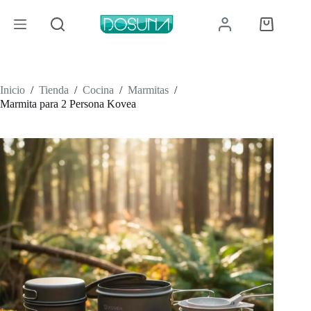
Saltar
al
Carro
contenido
de
compra
Inicio
/
Tienda
/
Cocina
/
Marmitas
/
Marmita para 2 Persona Kovea