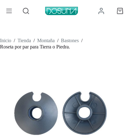
Saltar
al
Carro
contenido
de
compra
Inicio
/
Tienda
/
Montaña
/
Bastones
/
Roseta por par para Tierra o Piedra.