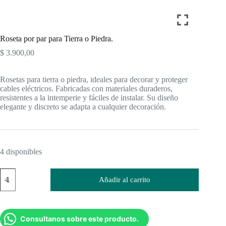
Roseta por par para Tierra o Piedra.
$
3.900,00
Rosetas para tierra o piedra, ideales para decorar y proteger
cables eléctricos. Fabricadas con materiales duraderos,
resistentes a la intemperie y fáciles de instalar. Su diseño
elegante y discreto se adapta a cualquier decoración.
4 disponibles
Roseta
Añadir al carrito
por
par
para
Tierra
o
Consultanos sobre este producto.
Piedra.