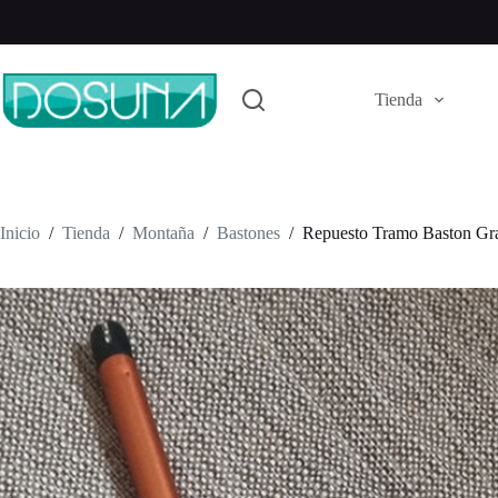
Saltar
al
contenido
Tienda
Inicio
/
Tienda
/
Montaña
/
Bastones
/
Repuesto Tramo Baston Gra