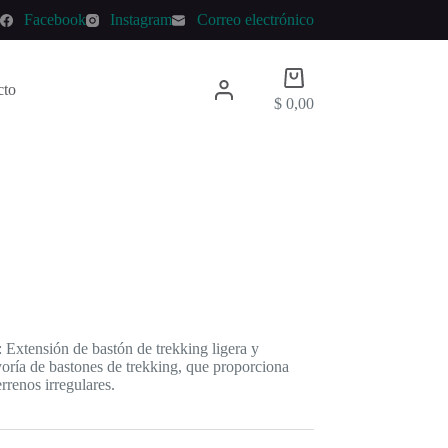
p
Facebook
Instagram
Correo electrónico
Carro
cto
de
$
0,00
compra
Extensión de bastón de trekking ligera y
yoría de bastones de trekking, que proporciona
rrenos irregulares.