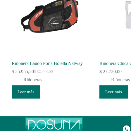
Riñonera Laudo Porta Botella Natway
Riñonera Chica 
$
25.955,20
$
27.720,00
$
32.444,00
El
El
precio
precio
Riñoneras
Riñoneras
original
actual
era:
es:
Leer más
Leer más
$ 32.444,00.
$ 25.955,20.