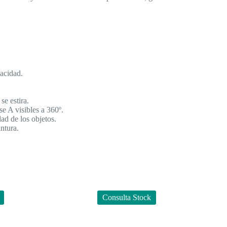
pacidad.
e estira.
 visibles a 360º.
ad de los objetos.
tura.
Consulta Stock