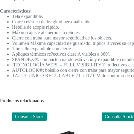
Caracteristicas:
Tela expandible.
Correa elástica de longitud personalizable.
Hebilla de acople rápido.
Máximo ajuste al cuerpo sin rebotes
Cierre con traba para mayor seguridad de los objetos.
Volumen Máxima capacidad de guardado: triplica 3 veces su ca
1 bolsillo expandible con cierre.
Apliques térmicos re?ectivos clase A visibles a 360º.
SPANDEX®: compacto cuando está vacío y expandible cuando s
TECNOLOGÍA WEIS – FULL VISIBILITY®: reflectivos clase A
AUTOLOCK®: bolsillo con cierre con traba para mayor segurid
TALLE ÚNICO REGULABLE 71 a 117 CM de contorno de cin
Productos relacionados
Consulta Stock
Consulta Stock