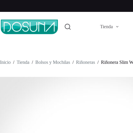
Saltar
al
contenido
Tienda
Inicio
/
Tienda
/
Bolsos y Mochilas
/
Riñoneras
/
Riñonera Slim W