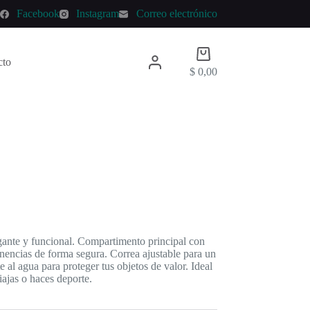
p
Facebook
Instagram
Correo electrónico
Carro
cto
de
$
0,00
compra
ante y funcional. Compartimento principal con
enencias de forma segura. Correa ajustable para un
e al agua para proteger tus objetos de valor. Ideal
iajas o haces deporte.