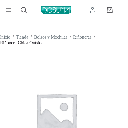
Saltar
al
Carro
contenido
de
compra
Inicio
/
Tienda
/
Bolsos y Mochilas
/
Riñoneras
/
Riñonera Chica Outside