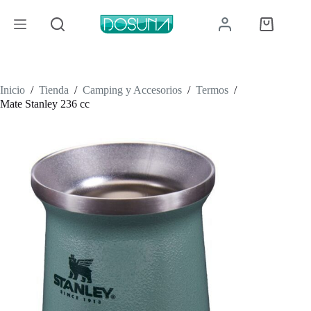
Saltar
al
Carro
contenido
de
compra
Inicio
/
Tienda
/
Camping y Accesorios
/
Termos
/
Mate Stanley 236 cc