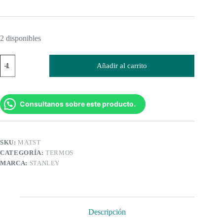
2 disponibles
Mate
Añadir al carrito
Stanley
236
cc
cantidad
Consultanos sobre este producto.
SKU:
MATST
CATEGORÍA:
TERMOS
MARCA:
STANLEY
Descripción