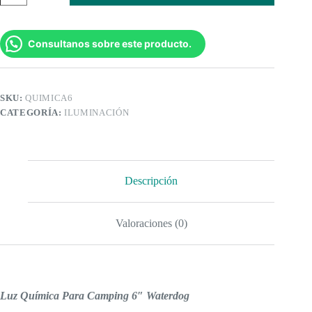
Para
Camping
6
cantidad
Consultanos sobre este producto.
SKU:
QUIMICA6
CATEGORÍA:
ILUMINACIÓN
Descripción
Valoraciones (0)
Luz Química Para Camping 6″ Waterdog