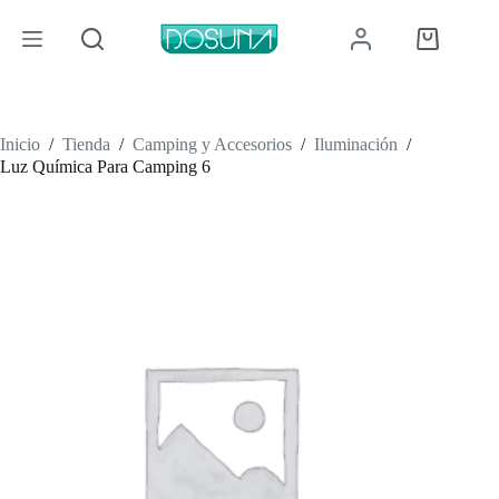
Saltar
al
Carro
contenido
de
compra
Inicio
/
Tienda
/
Camping y Accesorios
/
Iluminación
/
Luz Química Para Camping 6