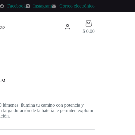
p
Facebook
Instagram
Correo electrónico
Carro
cto
de
$
0,00
compra
 LM
0 lúmenes: ilumina tu camino con potencia y
su larga duración de la batería te permiten explorar
ición.