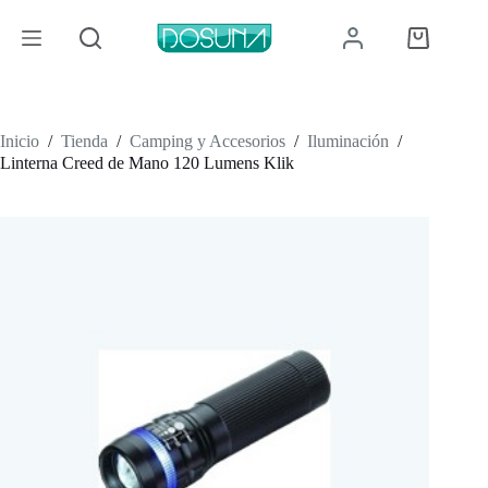
Saltar
al
Carro
contenido
de
compra
Inicio
/
Tienda
/
Camping y Accesorios
/
Iluminación
/
Linterna Creed de Mano 120 Lumens Klik