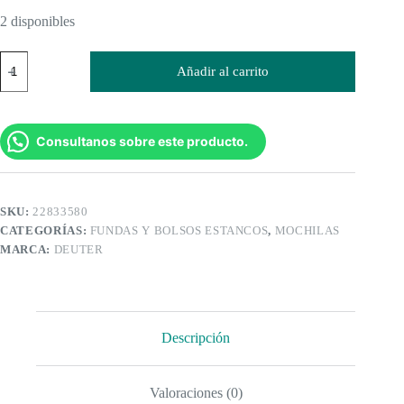
2 disponibles
Light
Añadir al carrito
Drypack
3
Deuter
cantidad
Consultanos sobre este producto.
SKU:
22833580
CATEGORÍAS:
FUNDAS Y BOLSOS ESTANCOS
,
MOCHILAS
MARCA:
DEUTER
Descripción
Valoraciones (0)