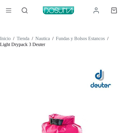
Saltar
al
Carro
contenido
de
compra
Inicio
/
Tienda
/
Nautica
/
Fundas y Bolsos Estancos
/
Light Drypack 3 Deuter