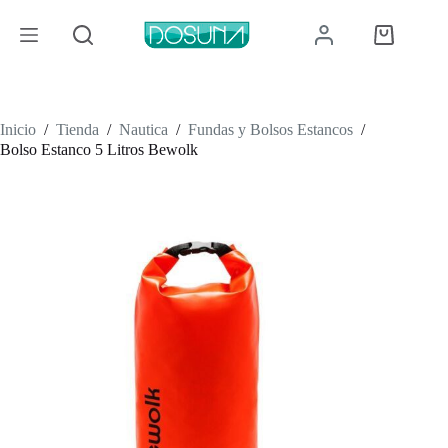
Saltar
al
Carro
contenido
de
compra
Inicio
/
Tienda
/
Nautica
/
Fundas y Bolsos Estancos
/
Bolso Estanco 5 Litros Bewolk