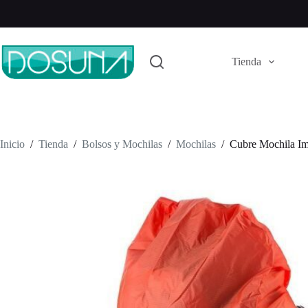
Saltar
al
contenido
Tienda
Inicio
/
Tienda
/
Bolsos y Mochilas
/
Mochilas
/
Cubre Mochila Im