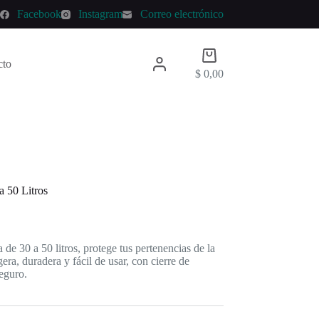
p
Facebook
Instagram
Correo electrónico
Carro
cto
de
$
0,00
compra
 50 Litros
e 30 a 50 litros, protege tus pertenencias de la
gera, duradera y fácil de usar, con cierre de
seguro.