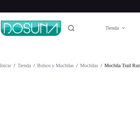
Saltar
al
contenido
Tienda
Inicio
/
Tienda
/
Bolsos y Mochilas
/
Mochilas
/
Mochila Trail Ru