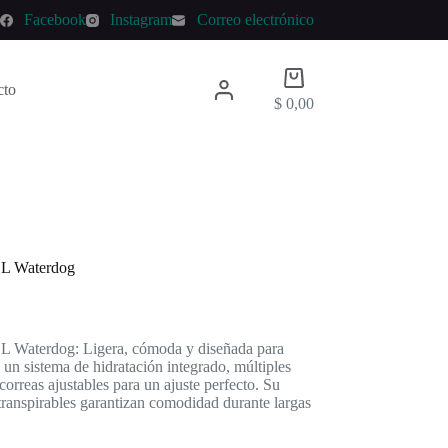
p
Facebook
Instagram
Correo electrónico
Carro
cto
de
$
0,00
compra
 L Waterdog
 L Waterdog: Ligera, cómoda y diseñada para
un sistema de hidratación integrado, múltiples
orreas ajustables para un ajuste perfecto. Su
transpirables garantizan comodidad durante largas