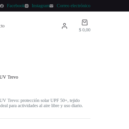
p
Facebook
Instagram
Correo electrónico
Carro
cto
de
$
0,00
compra
o UV Trevo
UV Trevo: protección solar UPF 50+, tejido
deal para actividades al aire libre y uso diario.