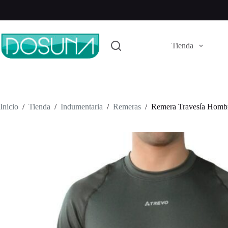
Saltar
al
contenido
Tienda
Inicio
/
Tienda
/
Indumentaria
/
Remeras
/
Remera Travesía Hombr