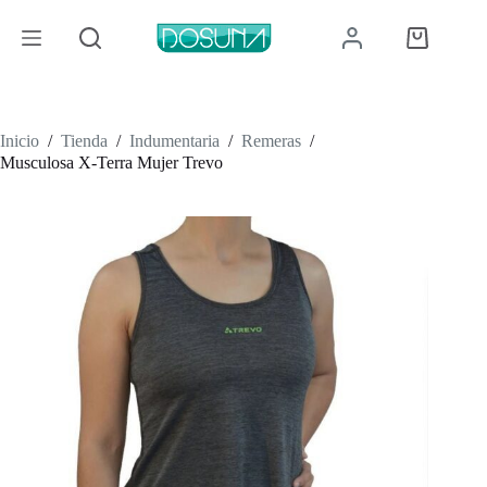
Saltar
al
Carro
contenido
de
compra
Inicio
/
Tienda
/
Indumentaria
/
Remeras
/
Musculosa X-Terra Mujer Trevo