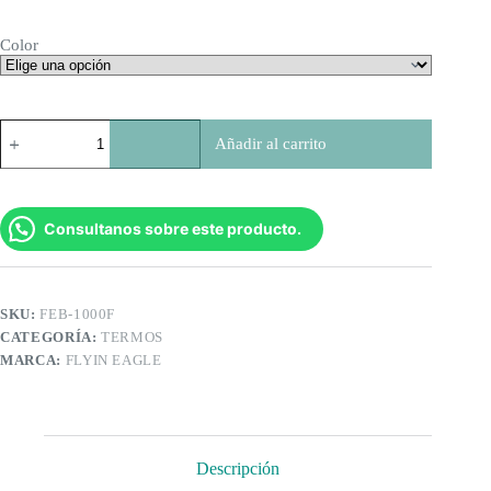
Color
Termo
Añadir al carrito
Bala
New
Eagle
1
Litro
Consultanos sobre este producto.
cantidad
SKU:
FEB-1000F
CATEGORÍA:
TERMOS
MARCA:
FLYIN EAGLE
Descripción