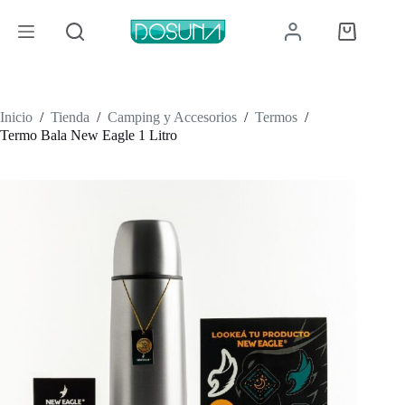
Saltar
al
Carro
contenido
de
compra
Inicio
/
Tienda
/
Camping y Accesorios
/
Termos
/
Termo Bala New Eagle 1 Litro