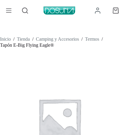
Saltar
al
Carro
contenido
de
compra
Inicio
/
Tienda
/
Camping y Accesorios
/
Termos
/
Tapón E-Big Flying Eagle®