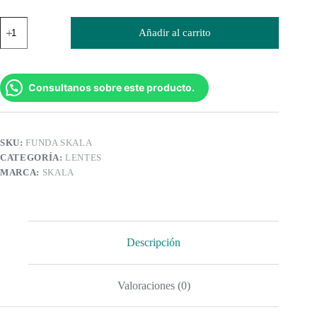
Strap
Añadir al carrito
Sujetador
Funda
Skala
cantidad
Consultanos sobre este producto.
SKU:
FUNDA SKALA
CATEGORÍA:
LENTES
MARCA:
SKALA
Descripción
Valoraciones (0)