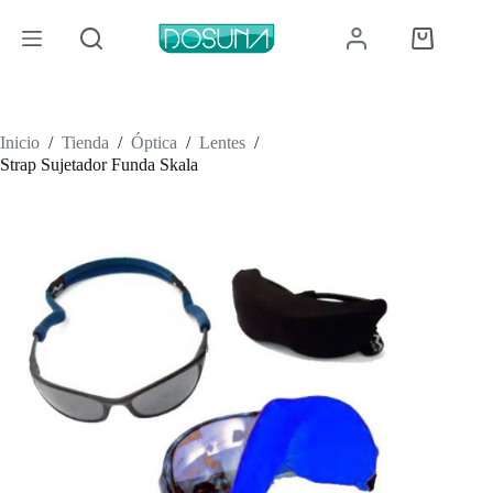
Saltar
al
Carro
contenido
de
compra
Inicio
/
Tienda
/
Óptica
/
Lentes
/
Strap Sujetador Funda Skala