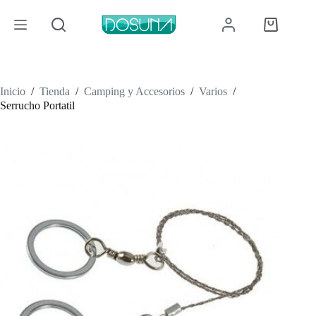
Saltar
al
Carro
contenido
de
compra
Inicio
/
Tienda
/
Camping y Accesorios
/
Varios
/
Serrucho Portatil