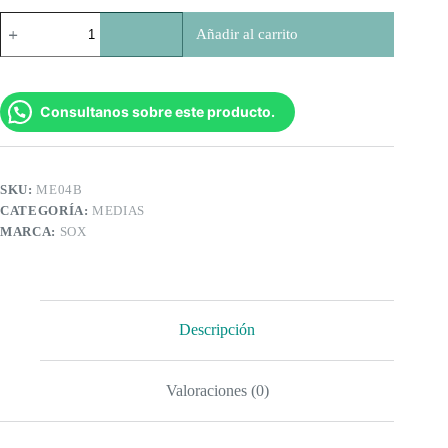
Medias
Añadir al carrito
de
Compresión
ME04B
Sox
cantidad
Consultanos sobre este producto.
SKU:
ME04B
CATEGORÍA:
MEDIAS
MARCA:
SOX
Descripción
Valoraciones (0)