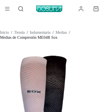
Saltar
al
Carro
contenido
de
compra
Inicio
/
Tienda
/
Indumentaria
/
Medias
/
Medias de Compresión ME04B Sox