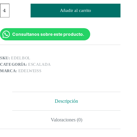
Magnesio
Añadir al carrito
2
bolas
x
35grs
Edelweiss
Consultanos sobre este producto.
cantidad
SKU:
EDELBOL
CATEGORÍA:
ESCALADA
MARCA:
EDELWEISS
Descripción
Valoraciones (0)