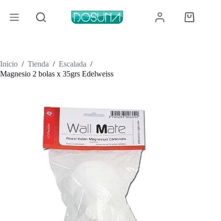
Saltar
al
Carro
contenido
de
compra
Inicio
/
Tienda
/
Escalada
/
Magnesio 2 bolas x 35grs Edelweiss