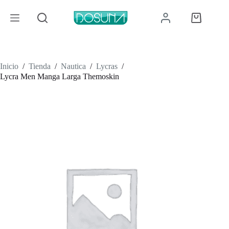
Saltar
al
Carro
contenido
de
compra
Inicio
/
Tienda
/
Nautica
/
Lycras
/
Lycra Men Manga Larga Themoskin