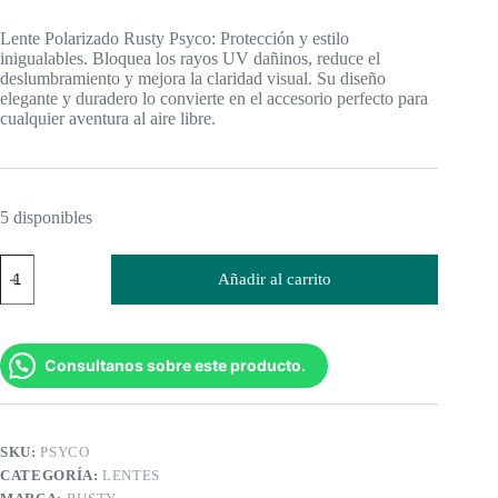
Lente Polarizado Rusty Psyco: Protección y estilo
inigualables. Bloquea los rayos UV dañinos, reduce el
deslumbramiento y mejora la claridad visual. Su diseño
elegante y duradero lo convierte en el accesorio perfecto para
cualquier aventura al aire libre.
5 disponibles
Lente
Añadir al carrito
Polarizado
Rusty
Psyco
cantidad
Consultanos sobre este producto.
SKU:
PSYCO
CATEGORÍA:
LENTES