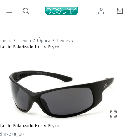
Saltar
al
Carro
contenido
de
compra
Inicio
/
Tienda
/
Óptica
/
Lentes
/
Lente Polarizado Rusty Psyco
Lente Polarizado Rusty Psyco
$
87.500,00