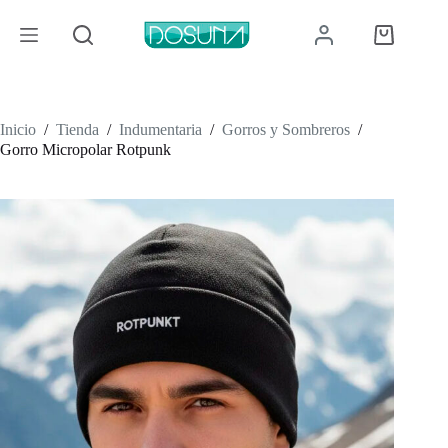
Saltar
al
Carro
contenido
de
compra
Inicio
/
Tienda
/
Indumentaria
/
Gorros y Sombreros
/
Gorro Micropolar Rotpunk