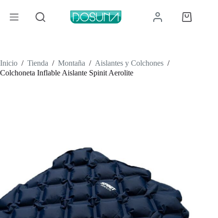
Saltar
al
Carro
contenido
de
compra
Inicio
/
Tienda
/
Montaña
/
Aislantes y Colchones
/
Colchoneta Inflable Aislante Spinit Aerolite