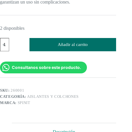
garantizan un uso sin complicaciones.
2 disponibles
Colchoneta
Añadir al carrito
Inflable
Aislante
Spinit
Aerolite
cantidad
Consultanos sobre este producto.
SKU:
260001
CATEGORÍA:
AISLANTES Y COLCHONES
MARCA:
SPINIT
Descripción