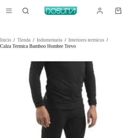
Saltar
al
Carro
contenido
de
compra
Inicio
/
Tienda
/
Indumentaria
/
Interiores termicos
/
Calza Termica Bamboo Hombre Trevo