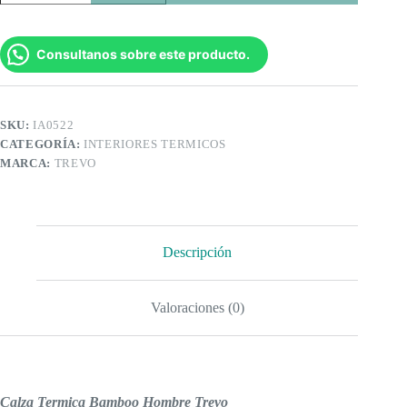
Bamboo
Hombre
Trevo
cantidad
Consultanos sobre este producto.
SKU:
IA0522
CATEGORÍA:
INTERIORES TERMICOS
MARCA:
TREVO
Descripción
Valoraciones (0)
Calza Termica Bamboo Hombre Trevo