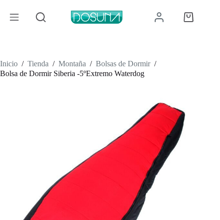
Saltar
al
Carro
contenido
de
compra
Inicio
/
Tienda
/
Montaña
/
Bolsas de Dormir
/
Bolsa de Dormir Siberia -5ºExtremo Waterdog