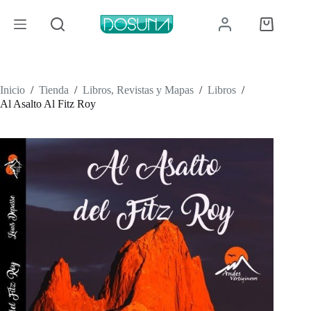
Saltar
al
Carro
contenido
de
compra
Inicio
/
Tienda
/
Libros, Revistas y Mapas
/
Libros
/
Al Asalto Al Fitz Roy