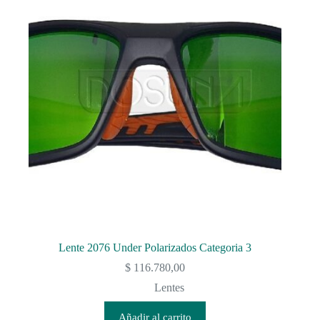
se
pueden
elegir
en
la
página
de
producto
Lente 2076 Under Polarizados Categoria 3
$
116.780,00
Lentes
Añadir al carrito