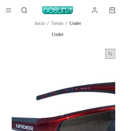
Saltar
al
Carro
contenido
de
compra
Inicio
/
Tienda
/
Under
Under