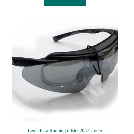
Lente Para Running o Bici 2057 Under