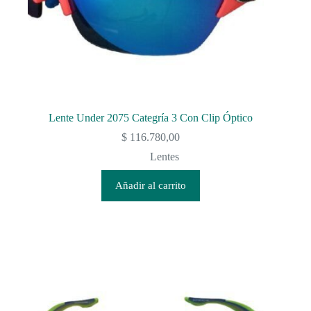
Lente Under 2075 Categría 3 Con Clip Óptico
$
116.780,00
Lentes
Añadir al carrito