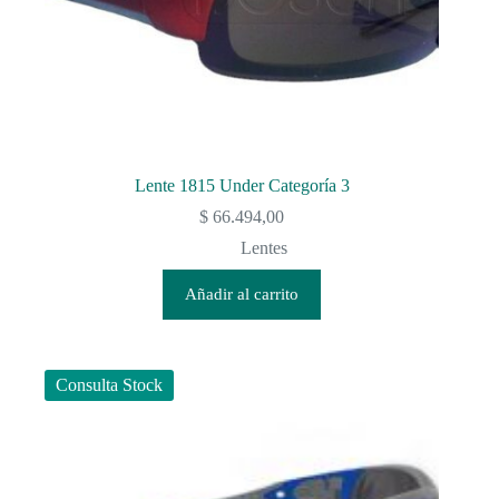
Lente 1815 Under Categoría 3
$
66.494,00
Lentes
Añadir al carrito
Consulta Stock