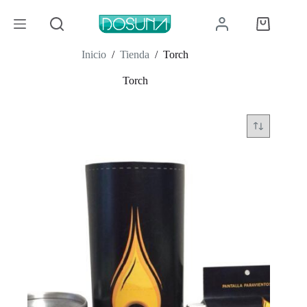
Saltar
al
Carro
contenido
de
compra
Inicio
/
Tienda
/
Torch
Torch