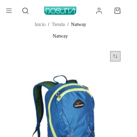
Saltar
al
Carro
contenido
de
compra
Inicio
/
Tienda
/
Natway
Natway