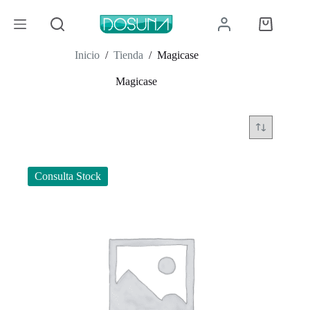
Saltar
al
Carro
contenido
de
compra
Inicio
/
Tienda
/
Magicase
Magicase
Consulta Stock