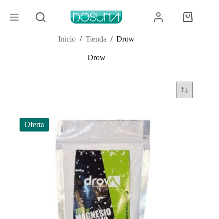
Saltar
al
Carro
contenido
de
compra
Inicio
/
Tienda
/
Drow
Drow
Oferta