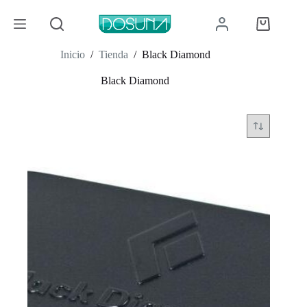
Saltar
al
Carro
contenido
de
compra
Inicio
/
Tienda
/
Black Diamond
Black Diamond