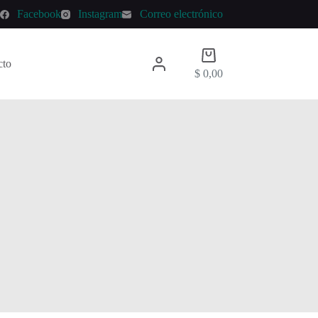
p
Facebook
Instagram
Correo electrónico
Carro
cto
de
$
0,00
compra